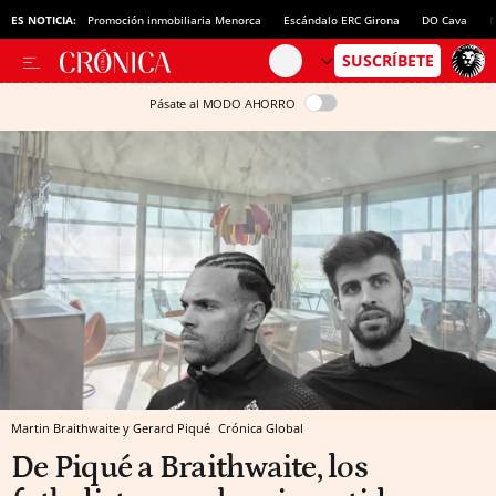
ES NOTICIA:
Promoción inmobiliaria Menorca
Escándalo ERC Girona
DO Cava
N
Pásate al MODO AHORRO
Martin Braithwaite y Gerard Piqué
Crónica Global
De Piqué a Braithwaite, los