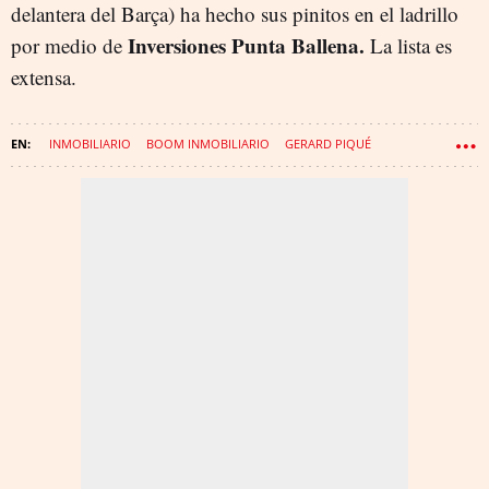
delantera del Barça) ha hecho sus pinitos en el ladrillo
Inversiones Punta Ballena.
por medio de
La lista es
extensa.
INMOBILIARIO
BOOM INMOBILIARIO
GERARD PIQUÉ
LEO MESSI
ANDRÉS INIESTA
XAVI HERNÁNDEZ
CARLES PUYOL
MARTIN BRAITHWAITE