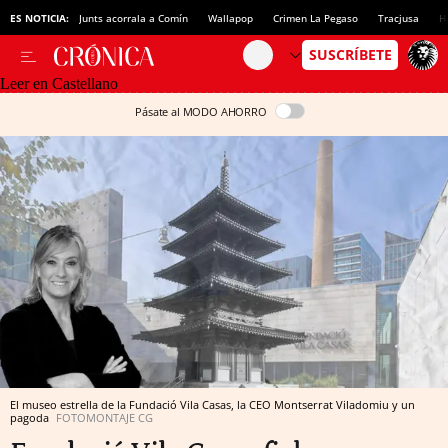
ES NOTICIA:
Junts acorrala a Comín
Wallapop
Crimen La Pegaso
Tracjusa
H
Leer en Castellano
Pásate al MODO AHORRO
El museo estrella de la Fundació Vila Casas, la CEO Montserrat Viladomiu y un
pagoda
FOTOMONTAJE CG