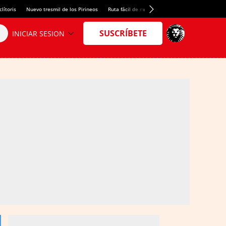
lítoris
Nuevo tresmil de los Pirineos
Ruta fácil de montaña
El arroz más meloso