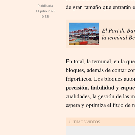
de gran tamaño que entrarán e
Publicada
11 julio 2025
10:53h
El Port de Ba
la terminal Be
En total, la terminal, en la qu
bloques, además de contar co
frigoríficos. Los bloques aut
precisión, fiabilidad y capa
cualidades, la gestión de las m
espera y optimiza el flujo de 