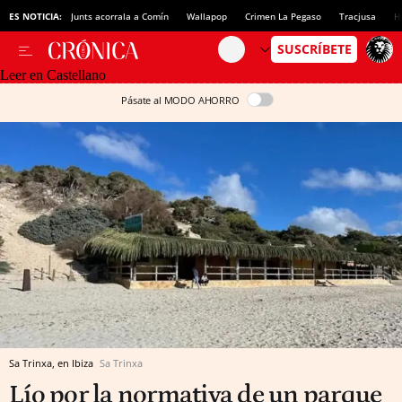
ES NOTICIA:
Junts acorrala a Comín
Wallapop
Crimen La Pegaso
Tracjusa
H
Leer en Castellano
Pásate al MODO AHORRO
Sa Trinxa, en Ibiza
Sa Trinxa
Lío por la normativa de un parque