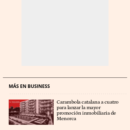
MÁS EN BUSINESS
Carambola catalana a cuatro
para lanzar la mayor
promoción inmobiliaria de
Menorca