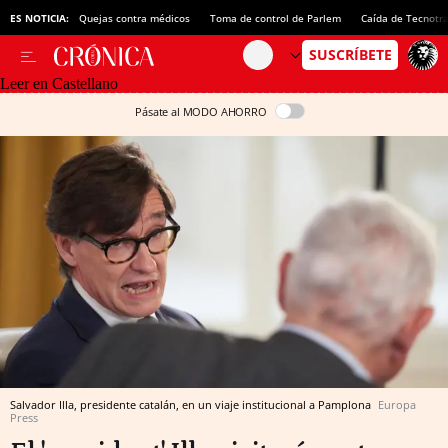
ES NOTICIA:
Quejas contra médicos
Toma de control de Parlem
Caída de Tecnotr
Leer en Castellano
Pásate al MODO AHORRO
Salvador Illa, presidente catalán, en un viaje institucional a Pamplona
Europa
Press