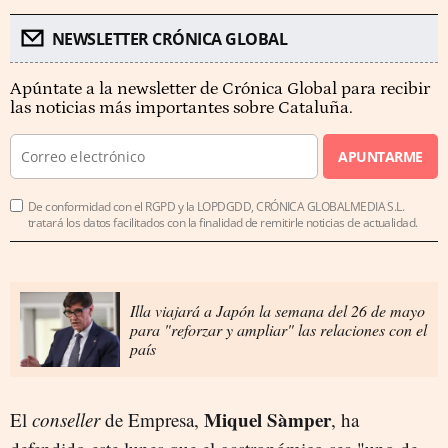
NEWSLETTER CRÓNICA GLOBAL
Apúntate a la newsletter de Crónica Global para recibir
las noticias más importantes sobre Cataluña.
APUNTARME
De conformidad con el RGPD y la LOPDGDD, CRÓNICA GLOBALMEDIA S.L.
tratará los datos facilitados con la finalidad de remitirle noticias de actualidad.
Illa viajará a Japón la semana del 26 de mayo
para "reforzar y ampliar" las relaciones con el
país
Miquel Sàmper
El
conseller
de Empresa,
, ha