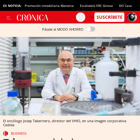
ES NOTICIA:
Promoción inmobiliaria Menorca
Escándalo ERC Girona
DO Cava
N
Pásate al MODO AHORRO
El oncólogo Josep Tabernero, director del VHIO, en una imagen corporativa
Cedida
BUSINESS