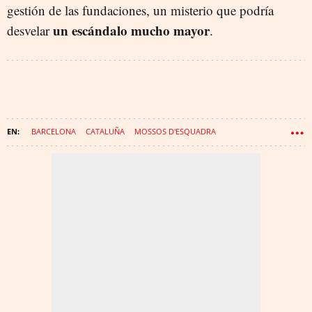
gestión de las fundaciones, un misterio que podría
un escándalo mucho mayor
desvelar
.
BARCELONA
CATALUÑA
MOSSOS D'ESQUADRA
GENERALITAT DE CATALUÑA
HOSPITAL VALL D'HEBRON
MECENAZGO
CONSEJERÍA DE JUSTICIA
FUNDACIONES
CASO CELLEX