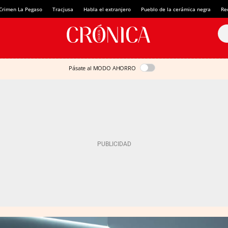
Crimen La Pegaso
Tracjusa
Habla el extranjero
Pueblo de la cerámica negra
Re
Pásate al MODO AHORRO