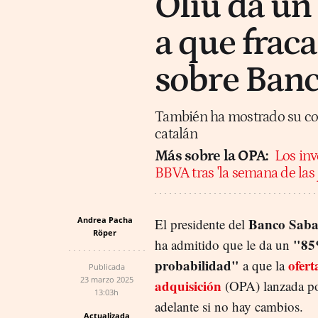
Oliu da un
a que frac
sobre Banc
También ha mostrado su conf
catalán
Más sobre la OPA:
Los inv
BBVA tras 'la semana de las 
Andrea Pacha
Banco Saba
El presidente del
Röper
"85
ha admitido que le da un
probabilidad"
ofert
a que la
Publicada
23 marzo 2025
adquisición
(OPA) lanzada p
13:03h
adelante si no hay cambios.
Actualizada