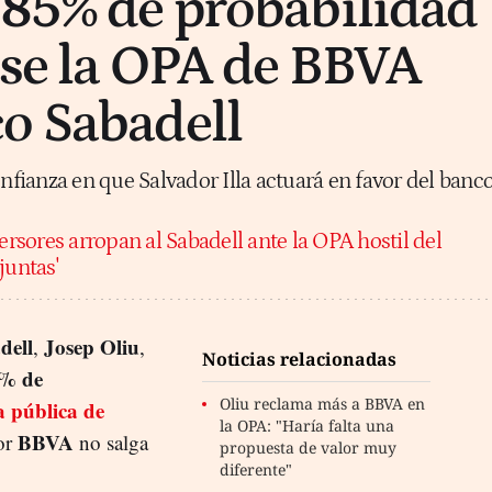
 85% de probabilidad
ase la OPA de BBVA
o Sabadell
ianza en que Salvador Illa actuará en favor del banc
ersores arropan al Sabadell ante la OPA hostil del
juntas'
dell
Josep Oliu
,
,
Noticias relacionadas
% de
Oliu reclama más a BBVA en
a pública de
la OPA: "Haría falta una
BBVA
or
no salga
propuesta de valor muy
diferente"