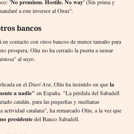
'No premium. Hostile. No way'
oco:
(Sin prima y
mandaré a este inversor al Onur".
otros bancos
rá en contacto con otros bancos de menor tamaño para
no prospera, Oliu no ha cerrado la puerta a sumar
istosa" al suyo.
la
licada en el
Diari Ara
, Oliu ha insistido en que
mente a nadie"
en España. "La pérdida del Sabadell
ariado catalán, para las pequeñas y medianas
 actividad catalana", ha remarcado Oliu, a la vez que
imo presidente
del Banco Sabadell.