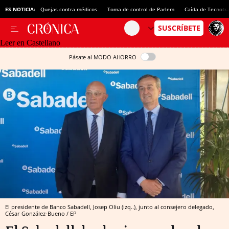
ES NOTICIA:
Quejas contra médicos
Toma de control de Parlem
Caída de Tecnotr
Leer en Castellano
Pásate al MODO AHORRO
El presidente de Banco Sabadell, Josep Oliu (izq..), junto al consejero delegado,
César González-Bueno / EP