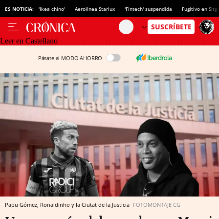
ES NOTICIA:
'Ikea chino'
Aerolínea Starlux
'Fintech' suspendida
Fugitivo en Sitg
Leer en Castellano
Pásate al MODO AHORRO
Papu Gómez, Ronaldinho y la Ciutat de la Justicia
FOTOMONTAJE CG