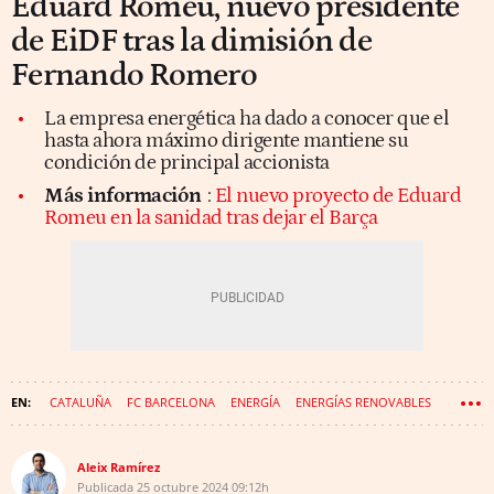
Eduard Romeu, nuevo presidente
de EiDF tras la dimisión de
Fernando Romero
La empresa energética ha dado a conocer que el
hasta ahora máximo dirigente mantiene su
condición de principal accionista
Más información
:
El nuevo proyecto de Eduard
Romeu en la sanidad tras dejar el Barça
CATALUÑA
FC BARCELONA
ENERGÍA
ENERGÍAS RENOVABLES
FICHAJES
EDUARD ROMEU
JOSÉ ELÍAS
AUDAX RENOVABLES
Aleix Ramírez
Publicada
25 octubre 2024
09:12h