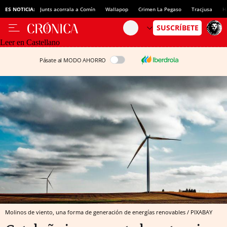
ES NOTICIA:
Junts acorrala a Comín
Wallapop
Crimen La Pegaso
Tracjusa
H
Leer en Castellano
Pásate al MODO AHORRO
Molinos de viento, una forma de generación de energías renovables / PIXABAY