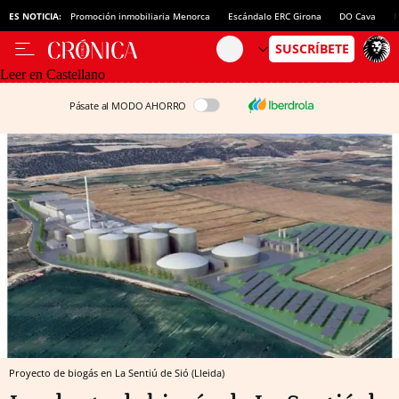
ES NOTICIA:
Promoción inmobiliaria Menorca
Escándalo ERC Girona
DO Cava
N
Leer en Castellano
Pásate al MODO AHORRO
Proyecto de biogás en La Sentiú de Sió (Lleida)