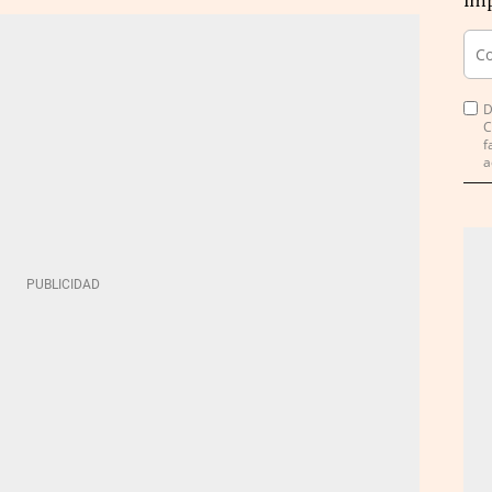
imp
D
C
f
a