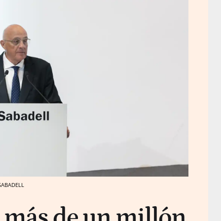
 SABADELL
e más de un millón