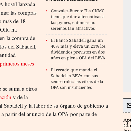
A hostil lanzada
González-Bueno: "La CNMC
omar las compras
tiene que dar alternativas a
go más de 18
las pymes, entonces no
seremos tan atractivos"
 Oliu ha
en la compra de
El Banco Sabadell gana un
los del Sabadell,
40% más y eleva un 21% los
dividendos previstos en dos
entidad
años en plena OPA del BBVA
s primeros meses
El recado que manda el
Sabadell a BBVA con sus
semestrales: las cifras de la
OPA son insuficientes
o se suma a otros
ación
y de la
al Sabadell y la labor de su órgano de gobierno a
s a partir del anuncio de la OPA por parte de
Apú
Glo