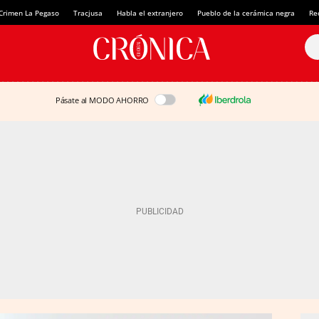
Crimen La Pegaso
Tracjusa
Habla el extranjero
Pueblo de la cerámica negra
Re
Pásate al MODO AHORRO