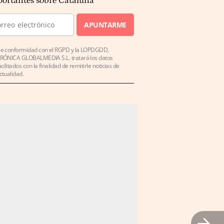
ortantes sobre Cataluña
APUNTARME
e conformidad con el RGPD y la LOPDGDD,
RÓNICA GLOBALMEDIA S.L. tratará los datos
acilitados con la finalidad de remitirle noticias de
ctualidad.