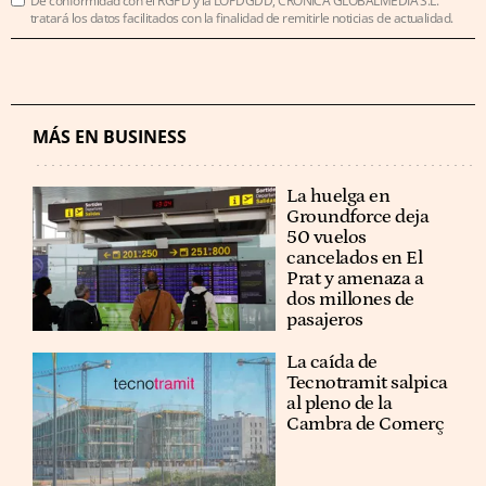
De conformidad con el RGPD y la LOPDGDD, CRÓNICA GLOBALMEDIA S.L.
tratará los datos facilitados con la finalidad de remitirle noticias de actualidad.
MÁS EN BUSINESS
La huelga en
Groundforce deja
50 vuelos
cancelados en El
Prat y amenaza a
dos millones de
pasajeros
La caída de
Tecnotramit salpica
al pleno de la
Cambra de Comerç