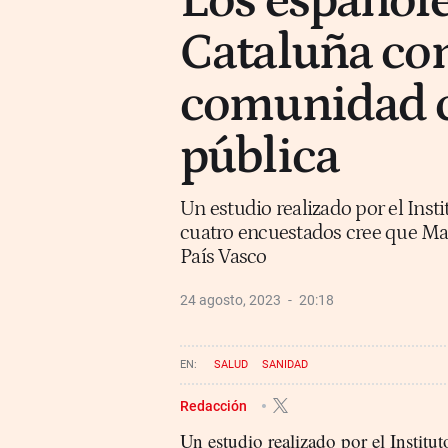
Los españole
Cataluña com
comunidad c
pública
Un estudio realizado por el Inst
cuatro encuestados cree que Madr
País Vasco
24 agosto, 2023
20:18
SALUD
SANIDAD
Redacción
Un estudio realizado por el Institu