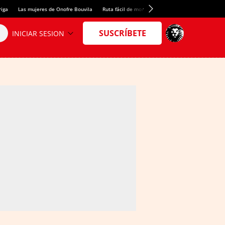
riga
Las mujeres de Onofre Bouvila
Ruta fácil de montaña
Nuevo tresmil de los Pir