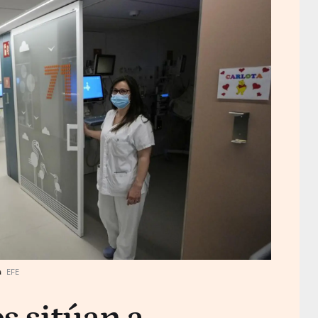
a
EFE