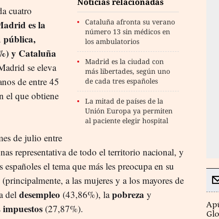
Noticias relacionadas
da cuatro
Cataluña afronta su verano
adrid es la
número 13 sin médicos en
 pública,
los ambulatorios
0%) y Cataluña
Madrid es la ciudad con
Madrid se eleva
más libertades, según uno
anos de entre 45
de cada tres españoles
n el que obtiene
La mitad de países de la
Unión Europa ya permiten
al paciente elegir hospital
mes de julio entre
s representativa de todo el territorio nacional, y
s españoles el tema que más les preocupa en su
principalmente, a las mujeres y a los mayores de
desempleo
pobreza
a del
(43,86%), la
y
Apú
impuestos
s
(27,87%).
Glo