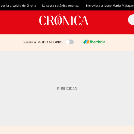
 por la alcaldía de Girona
La secta satánica neonazi
Entrevista a Josep Maria Malagar
Pásate al MODO AHORRO