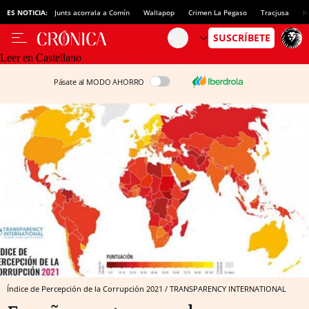
ES NOTICIA:
Junts acorrala a Comín
Wallapop
Crimen La Pegaso
Tracjusa
H
Leer en Castellano
Pásate al MODO AHORRO
Índice de Percepción de la Corrupción 2021 / TRANSPARENCY INTERNATIONAL