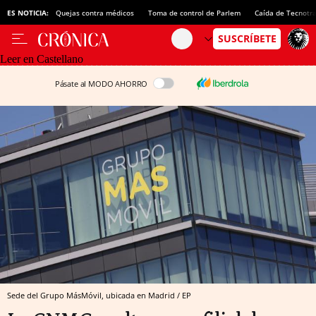
ES NOTICIA:
Quejas contra médicos
Toma de control de Parlem
Caída de Tecnotr
Leer en Castellano
Pásate al MODO AHORRO
Sede del Grupo MásMóvil, ubicada en Madrid / EP