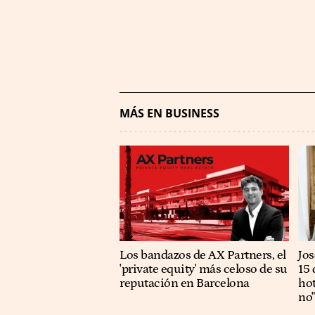
MÁS EN BUSINESS
Los bandazos de AX Partners, el
​​J
'private equity' más celoso de su
15 
reputación en Barcelona
hot
no"