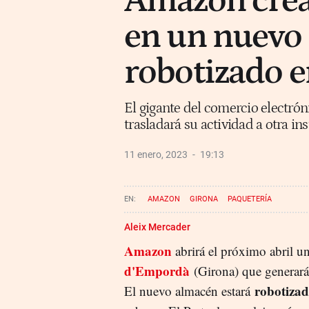
Amazon crea
en un nuevo
robotizado 
El gigante del comercio electróni
trasladará su actividad a otra in
11 enero, 2023
19:13
AMAZON
GIRONA
PAQUETERÍA
Aleix Mercader
Amazon
abrirá el próximo abril u
d'Empordà
(Girona) que generar
robotiza
El nuevo almacén estará