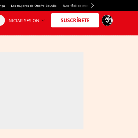
riga
Las mujeres de Onofre Bouvila
Ruta fácil de montaña
Nuevo tresmil de los Pir