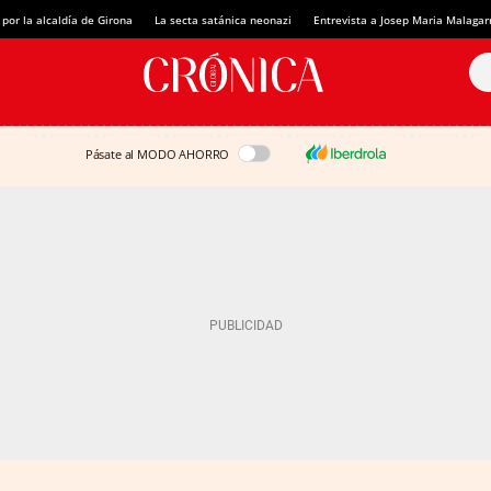
 por la alcaldía de Girona
La secta satánica neonazi
Entrevista a Josep Maria Malagar
Pásate al MODO AHORRO