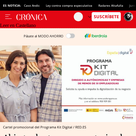
ES NOTICIA:
Caso Andic
Ley contra compra especulativa
Radares Altafulla
Junt
Leer en Castellano
Pásate al MODO AHORRO
Cartel promocional del Programa Kit Digital / RED.ES