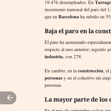
Tarrag
19.476 desempleados. En
incremento mensual del paro del 1
Barcelona
que en
ha subido en 558
Baja el paro en la cons
El paro ha aumentado especialment
respecto al mes anterior; seguido p
industria
, con 278.
construcción
En cambio, en la
, el
personas
y en el colectivo sin em
personas.
La mayor parte de los 
En el mes de septiembre se han reg