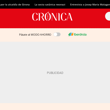
 por la alcaldía de Girona
La secta satánica neonazi
Entrevista a Josep Maria Malagar
Pásate al MODO AHORRO