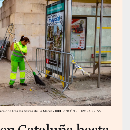
rcelona tras las fiestas de La Mercè / KIKE RINCÓN - EUROPA PRESS