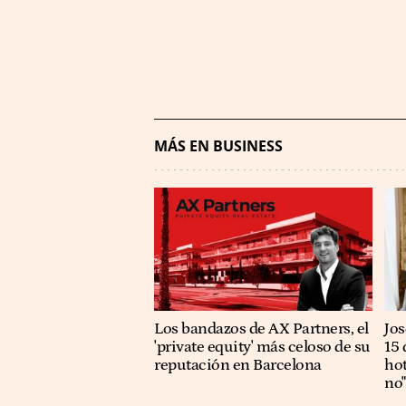
MÁS EN BUSINESS
Los bandazos de AX Partners, el
​​J
'private equity' más celoso de su
15 
reputación en Barcelona
hot
no"