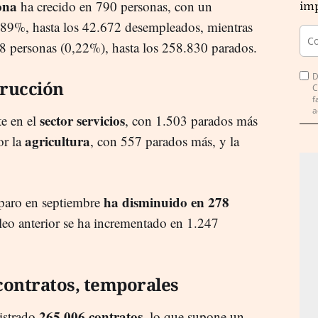
ona
ha crecido en 790 personas, con un
imp
,89%, hasta los 42.672 desempleados, mientras
 personas (0,22%), hasta los 258.830 parados.
D
trucción
C
f
a
sector servicios
e en el
, con 1.503 parados más
agricultura
or la
, con 557 parados más, y la
ha disminuido en 278
 paro en septiembre
pleo anterior se ha incrementado en 1.247
contratos, temporales
265.006 contratos
istrado
, lo que supone un