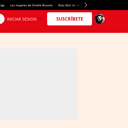
riga
Las mujeres de Onofre Bouvila
Ruta fácil de montaña
Nuevo tresmil de los Pir