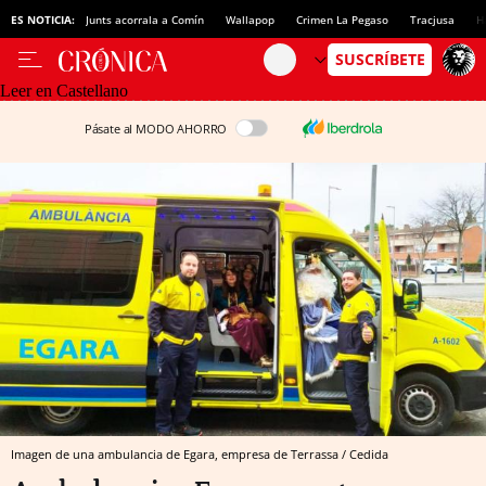
ES NOTICIA:
Junts acorrala a Comín
Wallapop
Crimen La Pegaso
Tracjusa
H
Leer en Castellano
Pásate al MODO AHORRO
Imagen de una ambulancia de Egara, empresa de Terrassa / Cedida