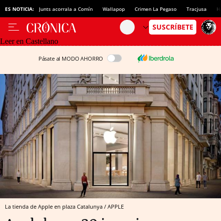
ES NOTICIA:
Junts acorrala a Comín
Wallapop
Crimen La Pegaso
Tracjusa
H
Leer en Castellano
Pásate al MODO AHORRO
La tienda de Apple en plaza Catalunya / APPLE