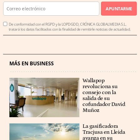
APUNTARME
De conformidad con el RGPD y la LOPDGDD, CRÓNICA GLOBALMEDIA S.L.
tratará los datos facilitados con la finalidad de remitirle noticias de actualidad.
MÁS EN BUSINESS
Wallapop
revoluciona su
consejo con la
salida de su
cofundador David
Muñoz
La gasificadora
Tracjusa en Lleida
avanza en su