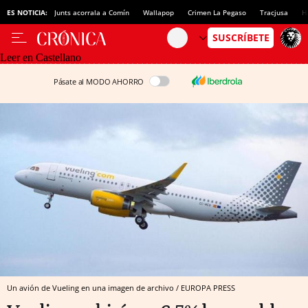
ES NOTICIA:
Junts acorrala a Comín
Wallapop
Crimen La Pegaso
Tracjusa
H
Leer en Castellano
Pásate al MODO AHORRO
Un avión de Vueling en una imagen de archivo / EUROPA PRESS