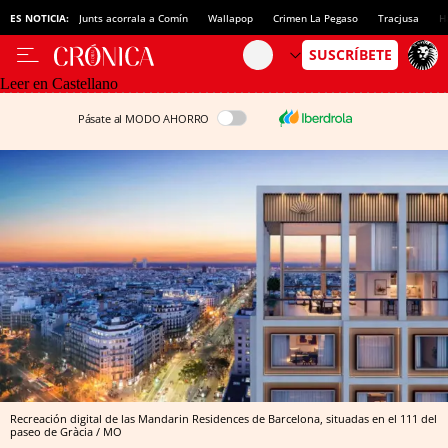
ES NOTICIA:
Junts acorrala a Comín
Wallapop
Crimen La Pegaso
Tracjusa
H
Leer en Castellano
Pásate al MODO AHORRO
Recreación digital de las Mandarin Residences de Barcelona, situadas en el 111 del
paseo de Gràcia / MO