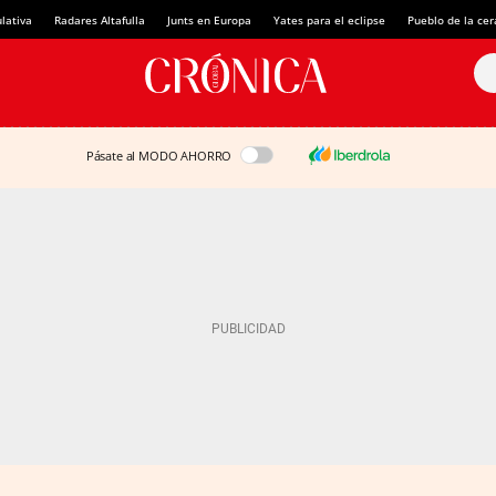
lativa
Radares Altafulla
Junts en Europa
Yates para el eclipse
Pueblo de la ce
Pásate al MODO AHORRO