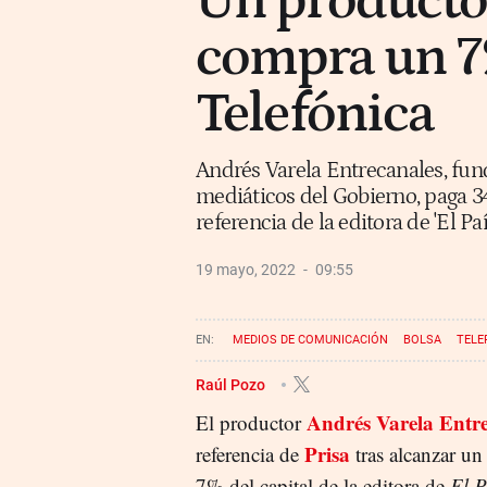
Un producto
compra un 7%
Telefónica
Andrés Varela Entrecanales, fu
mediáticos del Gobierno, paga 34
referencia de la editora de 'El Paí
19 mayo, 2022
09:55
MEDIOS DE COMUNICACIÓN
BOLSA
TELE
Raúl Pozo
Andrés Varela Entre
El productor
Prisa
referencia de
tras alcanzar u
7% del capital de la editora de
El P