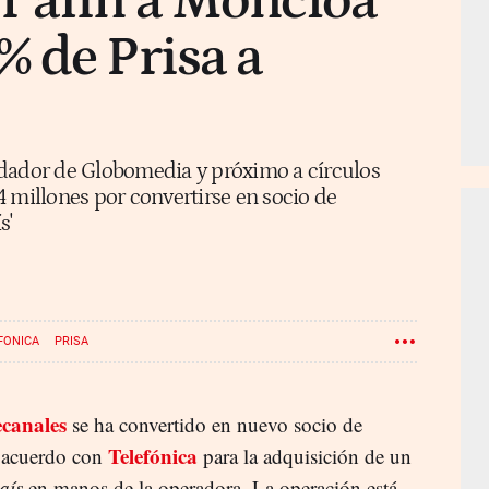
r afín a Moncloa
 de Prisa a
ndador de Globomedia y próximo a círculos
 millones por convertirse en socio de
s'
FONICA
PRISA
canales
se ha convertido en nuevo socio de
Telefónica
n acuerdo con
para la adquisición de un
aís
en manos de la operadora. La operación está