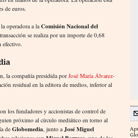
es de euros.
Comisión Nacional del
la operadora a la
a transacción se realiza por un importe de 0,68
n efectivo.
dia
ón, la compañía presidida por
José María Álvarez-
ión residual en la editora de medios, inferior al
on los fundadores y accionistas de control de
guien próximo al círculo mediático en torno al
Globomedia
José Miguel
ía de
, junto a
Apú
Glo
Miguel Barroso
echas relaciones con
, uno de los