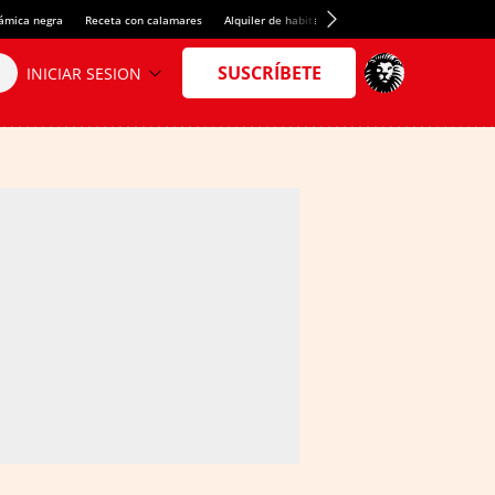
rámica negra
Receta con calamares
Alquiler de habitaciones en España
Crédito del