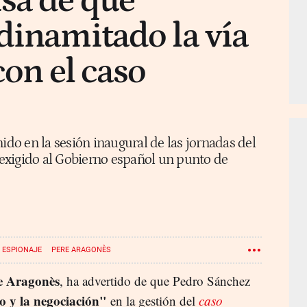
sa de que
dinamitado la vía
con el caso
ido en la sesión inaugural de las jornadas del
exigido al Gobierno español un punto de
ESPIONAJE
PERE ARAGONÈS
e Aragonès
, ha advertido de que Pedro Sánchez
o y la negociación"
en la gestión del
caso