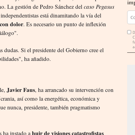
imp
no. La gestión de Pedro Sánchez del
caso Pegasus
s independentistas está dinamitando la vía del
con dolor
. Es necesario un punto de inflexión
iálogo".
D
C
f
a
as dudas. Si el presidente del Gobierno cree el
bilidades", ha añadido.
Javier Faus
le,
, ha arrancado su intervención con
 Ucrania, así como la energética, económica y
que nunca, presidente, también pragmatismo
huir de visiones catastrofistas
s ha instado a