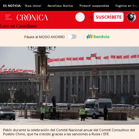
ES NOTICIA:
'Ikea chino'
Aerolínea Starlux
'Fintech' suspendida
Fugitivo en Sitg
Leer en Castellano
Pásate al MODO AHORRO
Pekín durante la celebración del Comité Nacional anual del Comité Consultivo del
Pueblo Chino, que ha crecido gracias a las sanciones a Rusia / EFE