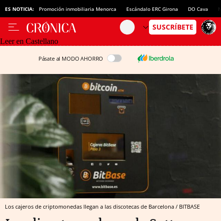
ES NOTICIA:
Promoción inmobiliaria Menorca
Escándalo ERC Girona
DO Cava
N
Leer en Castellano
Pásate al MODO AHORRO
Los cajeros de criptomonedas llegan a las discotecas de Barcelona / BITBASE