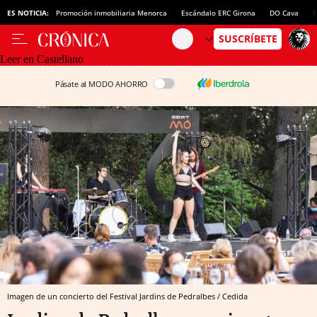
ES NOTICIA:
Promoción inmobiliaria Menorca
Escándalo ERC Girona
DO Cava
N
Leer en Castellano
Pásate al MODO AHORRO
Imagen de un concierto del Festival Jardins de Pedralbes / Cedida