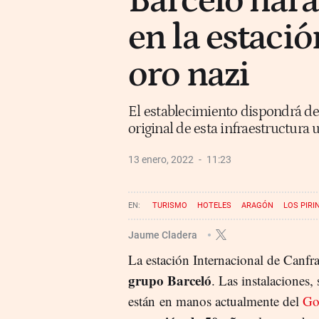
Barceló hará
en la estaci
oro nazi
El establecimiento dispondrá de 
original de esta infraestructura 
13 enero, 2022
11:23
TURISMO
HOTELES
ARAGÓN
LOS PIRI
Jaume Cladera
La estación Internacional de Canfr
grupo Barceló
. Las instalaciones,
están en manos actualmente del
Go