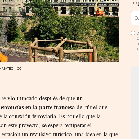
imp
D
C
f
a
RD MATEO - CG
se vio truncado después de que un
ercancías en la parte francesa
del túnel que
e la conexión ferroviaria. Es por ello que la
n este proyecto, se espera recuperar el
estación un revulsivo turístico, una idea en la que