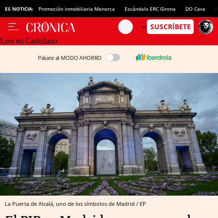
ES NOTICIA:
Promoción inmobiliaria Menorca
Escándalo ERC Girona
DO Cava
N
Leer en Castellano
Pásate al MODO AHORRO
La Puerta de Alcalá, uno de los símbolos de Madrid / EP