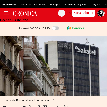
ES NOTICIA:
Junts acorrala a Comín
Wallapop
Crimen La Pegaso
Tracjusa
H
Leer en Castellano
Pásate al MODO AHORRO
La sede de Banco Sabadell en Barcelona / EFE