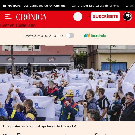
ES NOTICIA:
Los bandazos de AX Partners
Carrera por la alcaldía de Girona
La sec
Leer en Castellano
Pásate al MODO AHORRO
Una protesta de los trabajadores de Alcoa / EP