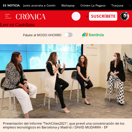
ES NOTICIA:
Junts acorrala a Comín
Wallapop
Crimen La Pegaso
Tracjusa
H
Leer en Castellano
Pásate al MODO AHORRO
Presentación del informe "TechCities2021", que prevé una concentración de los
empleos tecnológicos en Barcelona y Madrid / DAVID MUDARRA - EP