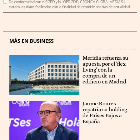
De conformidad con el RGPD y la LOPDGDD, CRÓNICA GLOBALMEDIA S.L.
tratará los datos facilitados con la finalidad de remitirle noticias de actualidad.
MÁS EN BUSINESS
Meridia refuerza su
apuesta por el 'flex
living' con la
compra de un
edificio en Madrid
Jaume Roures
repatria su holding
de Países Bajos a
España