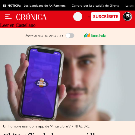
ES NOTICIA:
Los bandazos de AX Partners
Carrera por la alcaldía de Girona
La sec
Leer en Castellano
Pásate al MODO AHORRO
Un hombre usando la app de 'Pinta Libre' / PINTALIBRE