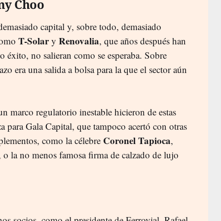
my Choo
demasiado capital y, sobre todo, demasiado
T-Solar
Renovalia
 como
y
, que años después han
 éxito, no salieran como se esperaba. Sobre
zo era una salida a bolsa para la que el sector aún
n marco regulatorio inestable hicieron de estas
a para Gala Capital, que tampoco acertó con otras
Coronel Tapioca
plementos, como la célebre
,
, o la no menos famosa firma de calzado de lujo
os socios, como el presidente de Ferrovial, Rafael