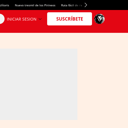
lítoris
Nuevo tresmil de los Pirineos
Ruta fácil de montaña
El arroz más meloso