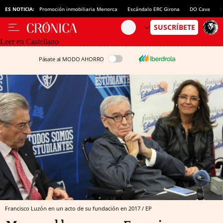
ES NOTICIA:
Promoción inmobiliaria Menorca
Escándalo ERC Girona
DO Cava
N
Leer en Castellano
Pásate al MODO AHORRO
Francisco Luzón en un acto de su fundación en 2017 / EP