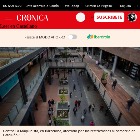
ES NOTICIA:
Junts acorrala a Comín
Wallapop
Crimen La Pegaso
Tracjusa
H
Leer en Castellano
Pásate al MODO AHORRO
Centro La Maquinista, en Barcelona, afectado por las restricciones al comercio en
Cataluña / EP