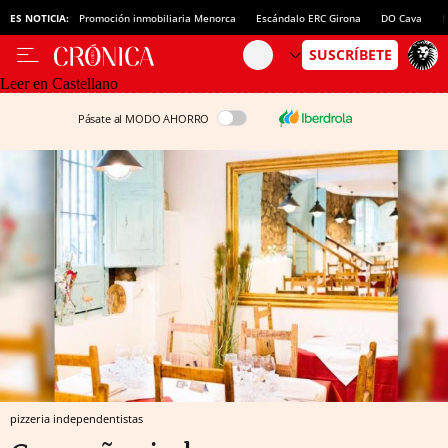
ES NOTICIA:
Promoción inmobiliaria Menorca
Escándalo ERC Girona
DO Cava
N
Leer en Castellano
Pásate al MODO AHORRO
pizzeria independentistas