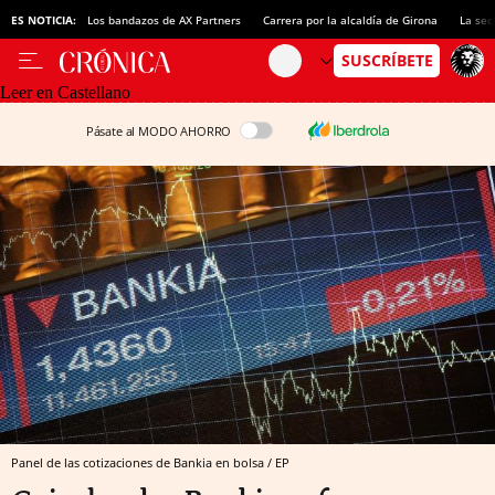
ES NOTICIA:
Los bandazos de AX Partners
Carrera por la alcaldía de Girona
La sec
Leer en Castellano
Pásate al MODO AHORRO
Panel de las cotizaciones de Bankia en bolsa / EP