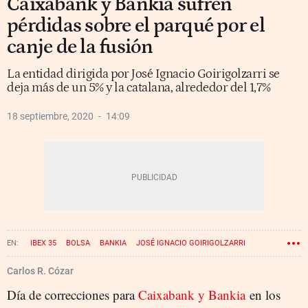
Caixabank y Bankia sufren
pérdidas sobre el parqué por el
canje de la fusión
La entidad dirigida por José Ignacio Goirigolzarri se
deja más de un 5% y la catalana, alrededor del 1,7%
18 septiembre, 2020
14:09
IBEX 35
BOLSA
BANKIA
JOSÉ IGNACIO GOIRIGOLZARRI
CAIXABANK
Carlos R. Cózar
Día de correcciones para
Caixabank y Bankia
en los