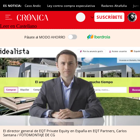
ES NOTICIA:
Caso Andic
Ley contra compra especulativa
Radares Altafulla
Junt
Leer en Castellano
Pásate al MODO AHORRO
El director general de EQT Private Equity en España en EQT Partners, Carlos
Santana / FOTOMONTAJE DE CG