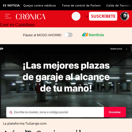
ES NOTICIA:
Quejas contra médicos
Toma de control de Parlem
Caída de Tecnotr
Leer en Castellano
Pásate al MODO AHORRO
La plataforma TuGaraje.com