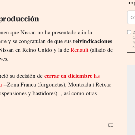
imp
 producción
ienen que Nissan no ha presentado aún la
D
C
reivindicaciones
erre y se congratulan de que sus
f
a
e Nissan en Reino Unido y la de
Renault
(aliado de
ves.
cerrar en diciembre
ció su decisión de
las
a
--Zona Franca (furgonetas), Montcada i Reixac
uspensiones y bastidores)--, así como otras