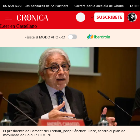
ES NOTICIA:
Los bandazos de AX Partners
Carrera por la alcaldía de Girona
La sec
Leer en Castellano
Pásate al MODO AHORRO
El presidente de Foment del Treball, Josep Sánchez Llibre, contra el plan de
movilidad de Colau / FOMENT