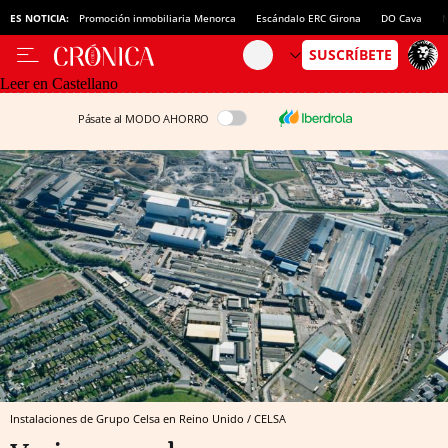
ES NOTICIA:
Promoción inmobiliaria Menorca
Escándalo ERC Girona
DO Cava
N
Leer en Castellano
Pásate al MODO AHORRO
Instalaciones de Grupo Celsa en Reino Unido / CELSA