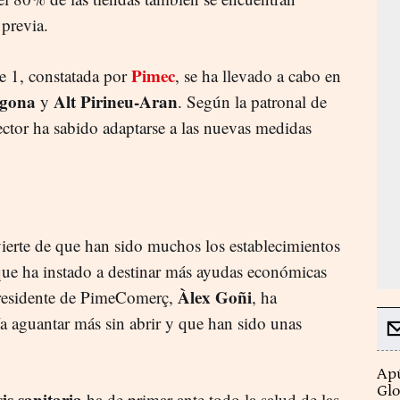
 previa.
Pimec
se 1, constatada por
, se ha llevado a cabo en
agona
Alt Pirineu-Aran
y
. Según la patronal de
ector ha sabido adaptarse a las nuevas medidas
ierte de que han sido muchos los establecimientos
que ha instado a destinar más ayudas económicas
Àlex Goñi
presidente de PimeComerç,
, ha
 aguantar más sin abrir y que han sido unas
Apú
Glo
sis sanitaria
ha de primar ante todo la salud de las