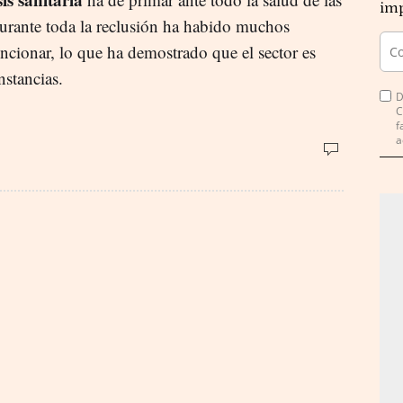
imp
urante toda la reclusión ha habido muchos
cionar, lo que ha demostrado que el sector es
nstancias.
D
C
f
a