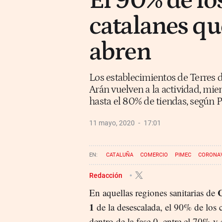
El 90% de lo
catalanes que
abren
Los establecimientos de Terres d
Arán vuelven a la actividad, mie
hasta el 80% de tiendas, según 
11 mayo, 2020
17:01
CATALUÑA
COMERCIO
PIMEC
CORONA
Redacción
En aquellas regiones sanitarias de
1
de la desescalada, el 90% de los
dentro de la fase 0, entre el 70% y