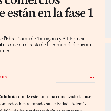
s comercios
 están en la fase 1
e l'Ebre, Camp de Tarragona y Alt Pirineu-
ntras que en el resto de la comunidad operan
Pimec
VIRUS
Cataluña
fase
donde este lunes ha comenzado la
 comercios han retomado su actividad. Además,
 el 80% de las tiendas también se encuentran