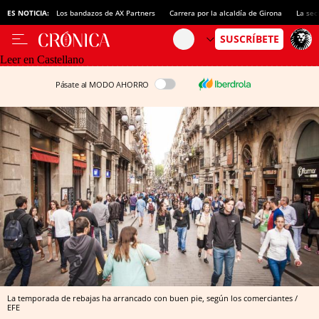
ES NOTICIA:
Los bandazos de AX Partners
Carrera por la alcaldía de Girona
La sec
Leer en Castellano
Pásate al MODO AHORRO
La temporada de rebajas ha arrancado con buen pie, según los comerciantes /
EFE