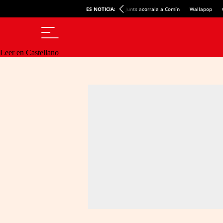
ES NOTICIA:
Junts acorrala a Comín
Wallapop
Leer en Castellano