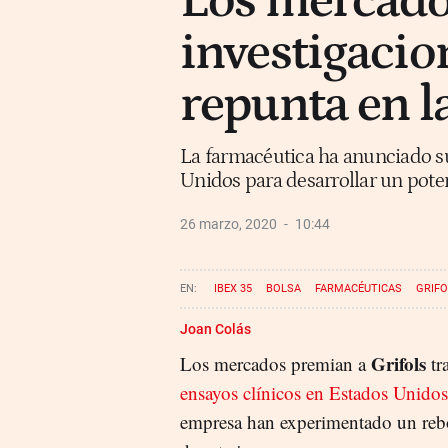
Los mercado
investigacio
repunta en l
La farmacéutica ha anunciado su
Unidos para desarrollar un poten
26 marzo, 2020
10:44
IBEX 35
BOLSA
FARMACÉUTICAS
GRIF
Joan Colás
Grifols
Los mercados premian a
tr
ensayos clínicos en Estados Unidos
empresa han experimentado un reb