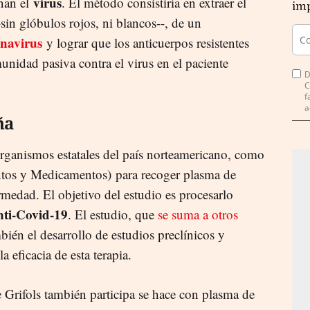
virus
inan el
. El método consistiría en extraer el
imp
-sin glóbulos rojos, ni blancos--, de un
navirus
y lograr que los anticuerpos resistentes
nidad pasiva contra el virus en el paciente
D
C
f
a
ña
rganismos estatales del país norteamericano, como
tos y Medicamentos) para recoger plasma de
rmedad. El objetivo del estudio es procesarlo
nti-Covid-19
. El estudio, que
se suma a otros
bién el desarrollo de estudios preclínicos y
a eficacia de esta terapia.
 Grifols también participa se hace con plasma de