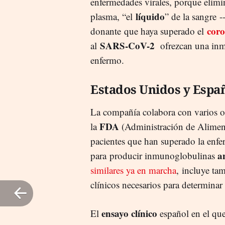
enfermedades virales, porque elim
líquido
plasma, “el
” de la sangre -
coro
donante que haya superado el
SARS-CoV-2
al
ofrezcan una inmu
enfermo.
Estados Unidos y Espa
La compañía colabora con varios o
FDA
la
(Administración de Alimen
pacientes que han superado la enfe
a
para producir inmunoglobulinas
similares ya en marcha
, incluye tam
clínicos necesarios para determinar l
ensayo clínico
El
español en el que