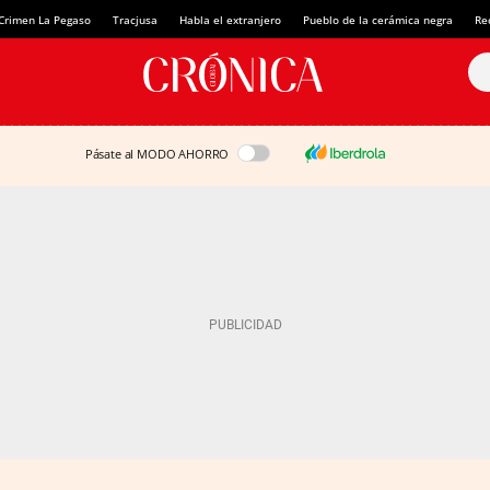
Crimen La Pegaso
Tracjusa
Habla el extranjero
Pueblo de la cerámica negra
Re
Pásate al MODO AHORRO