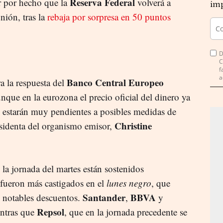
Reserva Federal
r por hecho que la
volverá a
imp
nión, tras la
rebaja por sorpresa en 50 puntos
D
C
f
a
Banco Central Europeo
a la respuesta del
unque en la eurozona el precio oficial del dinero ya
s estarán muy pendientes a posibles medidas de
Christine
esidenta del organismo emisor,
 la jornada del martes están sostenidos
 fueron más castigados en el
lunes negro
, que
Santander
BBVA
s notables descuentos.
,
y
Repsol
ntras que
, que en la jornada precedente se